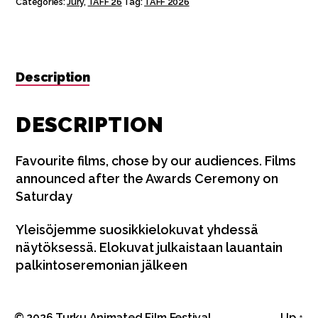
Categories:
Jury
,
TAFF 26
Tag:
TAFF 2026
Audience
Choice,
Kino
Kilta
quantity
Description
DESCRIPTION
Favourite films, chose by our audiences. Films
announced after the Awards Ceremony on
Saturday
Yleisöjemme suosikkielokuvat yhdessä
näytöksessä. Elokuvat julkaistaan lauantain
palkintoseremonian jälkeen
© 2026
Turku Animated Film Festival
Up
↑