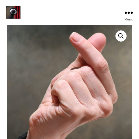
Menu
Turku
Animated
Film
Festival