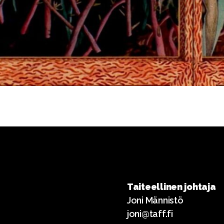
Taiteellinen johtaja
Joni Männistö
joni@taff.fi