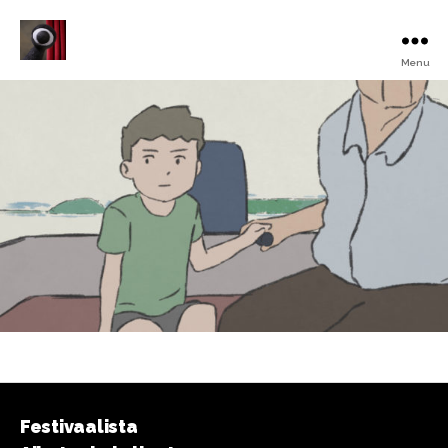
Menu
Turku
Animated
Film
Festival
Festivaalista