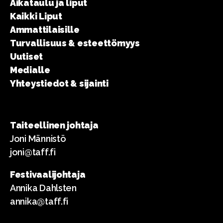
Aikataulu ja liput
Kaikki Liput
Ammattilaisille
Turvallisuus & esteettömyys
Uutiset
Medialle
Yhteystiedot & sijainti
Taiteellinen johtaja
Joni Männistö
joni@taff.fi
Festivaalijohtaja
Annika Dahlsten
annika@taff.fi