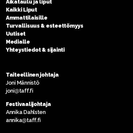
Aikataulu ja liput
Kaikki Liput
Ammattilaisille
Turvallisuus & esteettömyys
Uutiset
Medialle
Yhteystiedot & sijainti
Taiteellinen johtaja
Joni Männistö
joni@taff.fi
Festivaalijohtaja
Annika Dahlsten
annika@taff.fi