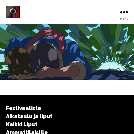
Menu
Turku
Animated
Film
Festival
Festivaalista
Aikataulu ja liput
Kaikki Liput
Ammattilaisille