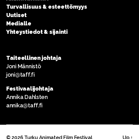
Turvallisuus & esteettömyys
Uutiset
Medialle
Yhteystiedot & sijainti
Taiteellinen johtaja
Joni Männistö
joni@taff.fi
Festivaalijohtaja
Annika Dahlsten
annika@taff.fi
© 2026
Turku Animated Film Festival
Up
↑