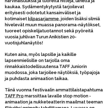
harvinaisuuksia ja tuoreita hittejä, läheltä ja
kaukaa. Sydämentykytystä tarjoilevat
erityisesti odotetut kansainväliset ja
kotimaiset
kilpasarjamme
, joiden lisäksi silmiä
hivelevät muun muassa panorama-näytökset,
tuoreet opiskelijatuotannot sekä pyöreitä
vuosia juhlivan Turun Anikistien 20-
vuotisjuhlanäytös!
Kuten aina, myös lapsille ja kaikille
lapsenmielisille on tarjolla oma
rinnakkaistodellisuutensa TAFF Juniorin
muodossa, joka tarjoilee näytöksiä, työpajoja
ja puhdasta animaation taikaa.
Tänä vuonna festivaalin ammattilaistapahtuma
TAFF Pro
marssittaa lavalle stop motion -
animaation ja nukketeatterin maailmat teeman
Eläväksi animoitu
tahdittamana. Luvassa on