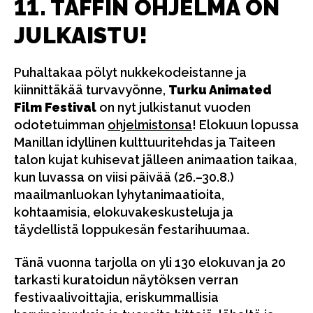
11. TAFFIN OHJELMA ON
JULKAISTU!
Puhaltakaa pölyt nukkekodeistanne ja
kiinnittäkää turvavyönne,
Turku Animated
Film Festival
on nyt julkistanut vuoden
odotetuimman
ohjelmistonsa
! Elokuun lopussa
Manillan idyllinen kulttuuritehdas ja Taiteen
talon kujat kuhisevat jälleen animaation taikaa,
kun luvassa on viisi päivää (26.–30.8.)
maailmanluokan lyhytanimaatioita,
kohtaamisia, elokuvakeskusteluja ja
täydellistä loppukesän festarihuumaa.
Tänä vuonna tarjolla on yli 130 elokuvan ja 20
tarkasti kuratoidun näytöksen verran
festivaalivoittajia, eriskummallisia