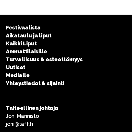
Festivaalista
Aikataulu ja liput
Kaikki Liput
Ammattilaisille
Turvallisuus & esteettömyys
Uutiset
Medialle
Yhteystiedot & sijainti
Taiteellinen johtaja
Joni Männistö
joni@taff.fi