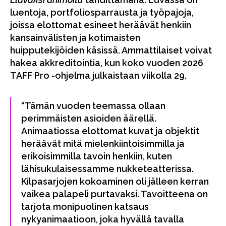
luentoja, portfoliosparrausta ja työpajoja,
joissa elottomat esineet heräävät henkiin
kansainvälisten ja kotimaisten
huipputekijöiden käsissä. Ammattilaiset voivat
hakea akkreditointia, kun koko vuoden 2026
TAFF Pro -ohjelma julkaistaan viikolla 29.
“Tämän vuoden teemassa ollaan
perimmäisten asioiden äärellä.
Animaatiossa elottomat kuvat ja objektit
heräävät mitä mielenkiintoisimmilla ja
erikoisimmilla tavoin henkiin, kuten
lähisukulaisessamme nukketeatterissa.
Kilpasarjojen kokoaminen oli jälleen kerran
vaikea palapeli purtavaksi. Tavoitteena on
tarjota monipuolinen katsaus
nykyanimaatioon, joka hyvällä tavalla